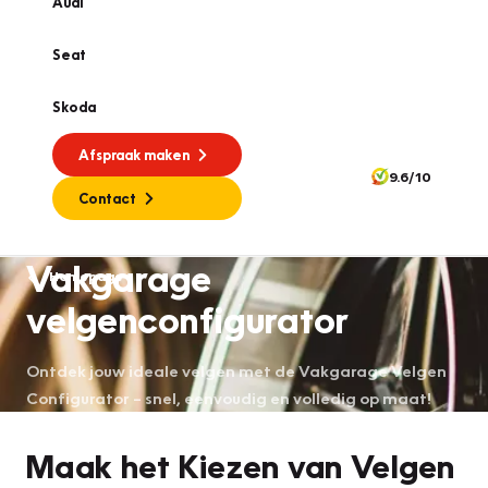
Audi
Seat
Skoda
Afspraak maken
9.6/10
Contact
Vakgarage
Homepage
velgenconfigurator
Ontdek jouw ideale velgen met de Vakgarage Velgen
Configurator – snel, eenvoudig en volledig op maat!
Maak het Kiezen van Velgen