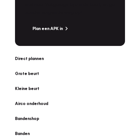
snel naar Vakgarage bij u in de buurt, en ga
zonder zorgen de weg op!
Plan een APK in
Direct plannen
Grote beurt
Kleine beurt
Airco onderhoud
Bandenshop
Banden