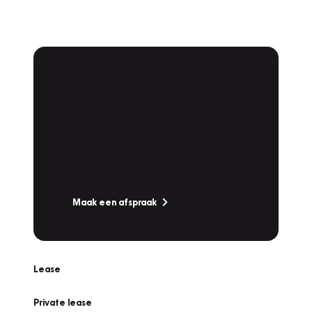
Plan een
Werkplaatsafspraak
Is uw auto toe aan Onderhoud,
Bandenwissel of een Vakantiecheck? Plan
online een afspraak!
Maak een afspraak
Lease
Private lease