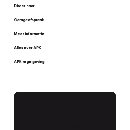
Direct naar
Garageafspraak
Meer informatie
Alles over APK
APK regelgeving
APK Keuring bij
Vakgarage!
Is het weer tijd voor de jaarlijkse APK? Ga