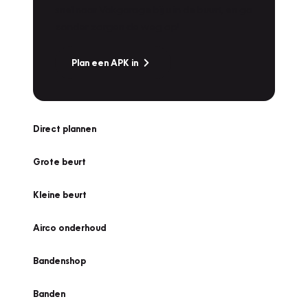
snel naar Vakgarage bij u in de buurt, en ga
zonder zorgen de weg op!
Plan een APK in
Direct plannen
Grote beurt
Kleine beurt
Airco onderhoud
Bandenshop
Banden