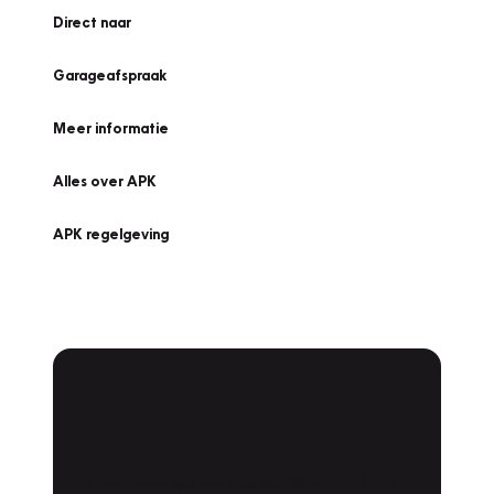
Direct naar
Garageafspraak
Meer informatie
Alles over APK
APK regelgeving
APK Keuring bij
Vakgarage!
Is het weer tijd voor de jaarlijkse APK? Ga