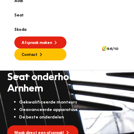
Audi
Seat
Skoda
Afspraak maken
9.6/10
Contact
Seat onderhoud in
Diensten
Arnhem
Gekwalificeerde monteurs
Geavanceerde apparatuur
De beste onderdelen
Maak direct een afspraak!