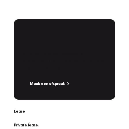
Plan een
Werkplaatsafspraak
Is uw auto toe aan Onderhoud,
Bandenwissel of een Vakantiecheck? Plan
online een afspraak!
Maak een afspraak
Lease
Private lease