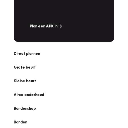
snel naar Vakgarage bij u in de buurt, en ga
zonder zorgen de weg op!
Plan een APK in
Direct plannen
Grote beurt
Kleine beurt
Airco onderhoud
Bandenshop
Banden