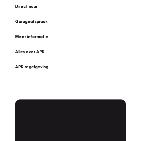
Direct naar
Garageafspraak
Meer informatie
Alles over APK
APK regelgeving
APK Keuring bij
Vakgarage!
Is het weer tijd voor de jaarlijkse APK? Ga