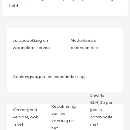
hebt.
Europadekking en
Nederlandse
woonplaatsservice
alarmcentrale
Aanhangwagen- en caravandekking
Slechts
€64,95 per
Repatriëring
Vervangend
jaar in
van uw
vervoer, ook
combinatie
voertuig uit
in het
met
het