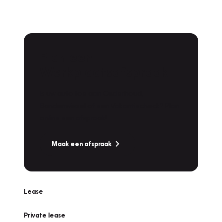
Plan een
Werkplaatsafspraak
Is uw auto toe aan Onderhoud,
Bandenwissel of een Vakantiecheck? Plan
online een afspraak!
Maak een afspraak
Lease
Private lease