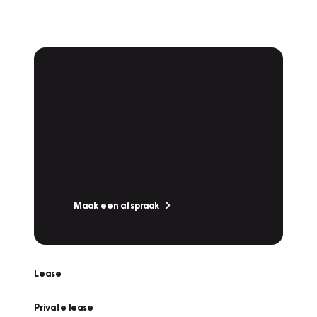
Plan een
Werkplaatsafspraak
Is uw auto toe aan Onderhoud,
Bandenwissel of een Vakantiecheck? Plan
online een afspraak!
Maak een afspraak
Lease
Private lease