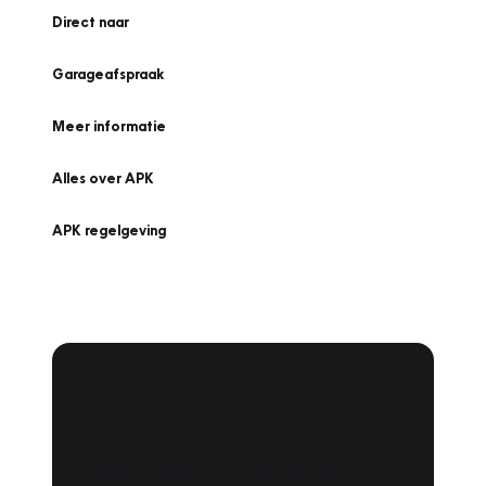
Direct naar
Garageafspraak
Meer informatie
Alles over APK
APK regelgeving
APK Keuring bij
Vakgarage!
Is het weer tijd voor de jaarlijkse APK? Ga