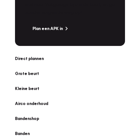
snel naar Vakgarage bij u in de buurt, en ga
zonder zorgen de weg op!
Plan een APK in
Direct plannen
Grote beurt
Kleine beurt
Airco onderhoud
Bandenshop
Banden