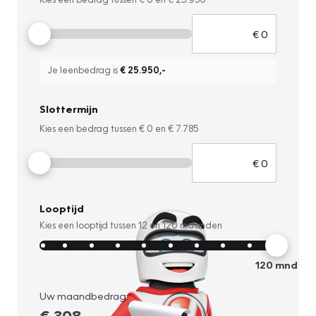
Je leenbedrag is
€ 25.950
,-
Slottermijn
Kies een bedrag tussen
€ 0
en
€ 7.785
Looptijd
Kies een looptijd tussen
12
en
120
maanden
120
mnd
Uw maandbedrag:
€ 308
,-