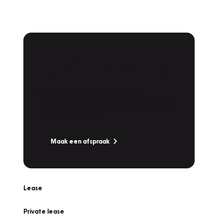
Plan een
Werkplaatsafspraak
Is uw auto toe aan Onderhoud,
Bandenwissel of een Vakantiecheck? Plan
online een afspraak!
Maak een afspraak
Lease
Private lease