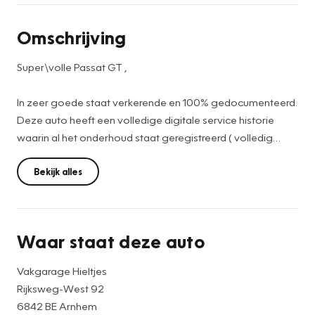
Omschrijving
Super\volle Passat GT ,
In zeer goede staat verkerende en 100% gedocumenteerd.
Deze auto heeft een volledige digitale service historie
waarin al het onderhoud staat geregistreerd ( volledig
dealer onderhouden zie laatste foto ).
Deze auto is exeptioneel rijk uitgevoerd met opties als
Bekijk alles
travel assist (acc en dodehoek herkenning), lederen
stoelen, wegklapbare trekhaak, 18inch Rline wielen,
panorama dak, Dynaudio, digitaal instrumentenpaneel,
Waar staat deze auto
stoel en stuurverwarming, 360 graden camera, carplay,
sfeerverlichting, keyless op alle deuren, elektrische en
Vakgarage Hieltjes
benzine stadsverwarming, stoelmassage, rolgordijnen
Rijksweg-West 92
achterin, elektrische achterklep, LEd verlichting en ga zo
6842 BE Arnhem
maar door!