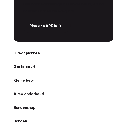
snel naar Vakgarage bij u in de buurt, en ga
zonder zorgen de weg op!
Plan een APK in
Direct plannen
Grote beurt
Kleine beurt
Airco onderhoud
Bandenshop
Banden