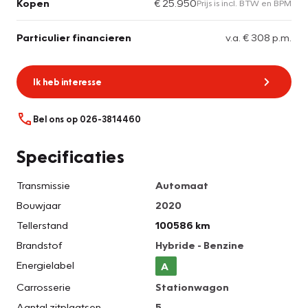
Kopen
€ 25.950
Prijs is incl. BTW en BPM
Particulier financieren
v.a. € 308 p.m.
Ik heb interesse
Bel ons op 026-3814460
Specificaties
Transmissie
Automaat
Bouwjaar
2020
Tellerstand
100586 km
Brandstof
Hybride - Benzine
Energielabel
A
Carrosserie
Stationwagon
Aantal zitplaatsen
5