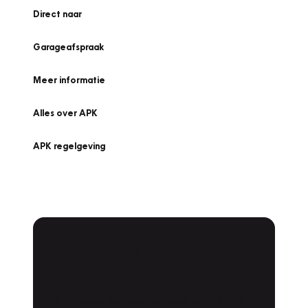
Direct naar
Garageafspraak
Meer informatie
Alles over APK
APK regelgeving
APK Keuring bij
Vakgarage!
Is het weer tijd voor de jaarlijkse APK? Ga