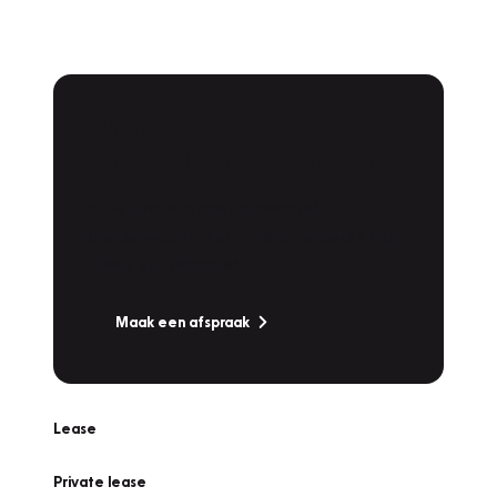
Plan een
Werkplaatsafspraak
Is uw auto toe aan Onderhoud,
Bandenwissel of een Vakantiecheck? Plan
online een afspraak!
Maak een afspraak
Lease
Private lease