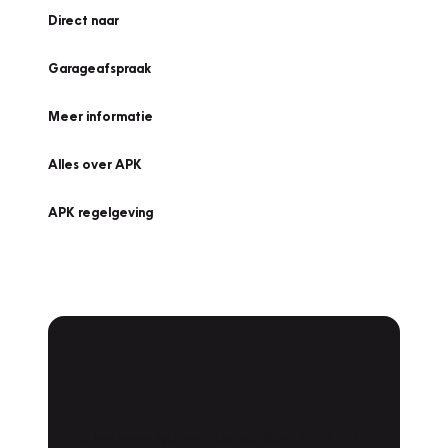
Direct naar
Garageafspraak
Meer informatie
Alles over APK
APK regelgeving
APK Keuring bij
Vakgarage!
Is het weer tijd voor de jaarlijkse APK? Ga