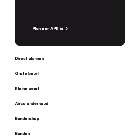
snel naar Vakgarage bij u in de buurt, en ga
zonder zorgen de weg op!
Plan een APK in
Direct plannen
Grote beurt
Kleine beurt
Airco onderhoud
Bandenshop
Banden