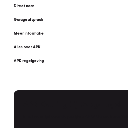
Direct naar
Garageafspraak
Meer informatie
Alles over APK
APK regelgeving
APK Keuring bij Vakgarage!
Is het weer tijd voor de jaarlijkse APK? Ga snel naar V