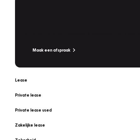
Plan een
Werkplaatsafspraak
Is uw auto toe aan Onderhoud, Bandenwissel of een Va
Maak een afspraak
Lease
Private lease
Private lease used
Zakelijke lease