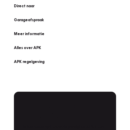
Direct naar
Garageafspraak
Meer informatie
Alles over APK
APK regelgeving
APK Keuring bij
Vakgarage!
Is het weer tijd voor de jaarlijkse APK? Ga