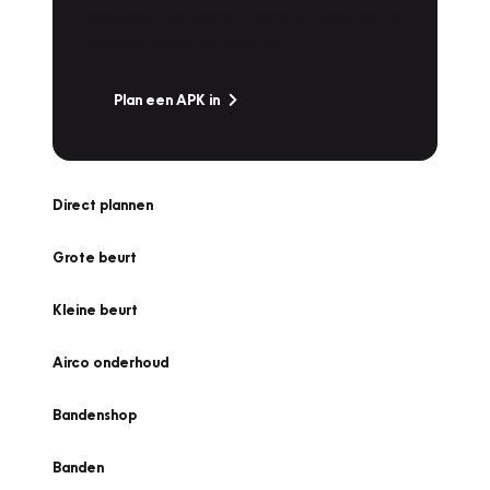
snel naar Vakgarage bij u in de buurt, en ga
zonder zorgen de weg op!
Plan een APK in
Direct plannen
Grote beurt
Kleine beurt
Airco onderhoud
Bandenshop
Banden