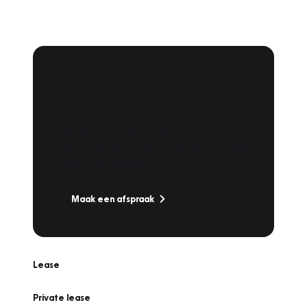
Plan een
Werkplaatsafspraak
Is uw auto toe aan Onderhoud,
Bandenwissel of een Vakantiecheck? Plan
online een afspraak!
Maak een afspraak
Lease
Private lease