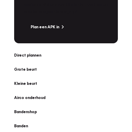
snel naar Vakgarage bij u in de buurt, en ga
zonder zorgen de weg op!
Plan een APK in
Direct plannen
Grote beurt
Kleine beurt
Airco onderhoud
Bandenshop
Banden