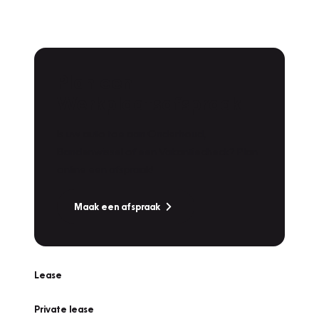
Plan een
Werkplaatsafspraak
Is uw auto toe aan Onderhoud,
Bandenwissel of een Vakantiecheck? Plan
online een afspraak!
Maak een afspraak
Lease
Private lease