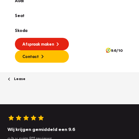
Audi
Seat
Skoda
Afspraak maken
9.6/10
Contact
Lease
Wij krijgen gemiddeld een 9.6
o.b.v. ruim 811 reviews