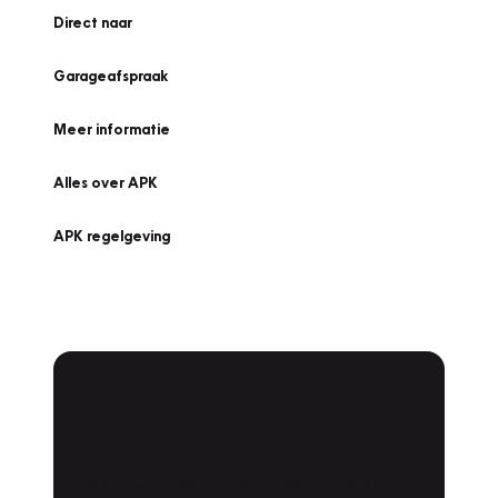
Direct naar
Garageafspraak
Meer informatie
Alles over APK
APK regelgeving
APK Keuring bij
Vakgarage!
Is het weer tijd voor de jaarlijkse APK? Ga