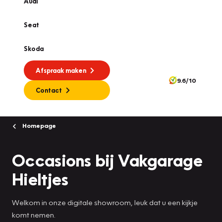
Audi
Seat
Skoda
Afspraak maken
9.6/10
Contact
Homepage
Occasions bij Vakgarage
Hieltjes
Welkom in onze digitale showroom, leuk dat u een kijkje
komt nemen.