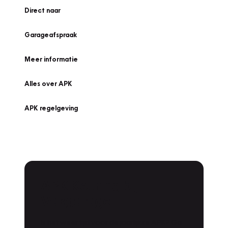
Direct naar
Garageafspraak
Meer informatie
Alles over APK
APK regelgeving
APK Keuring bij
Vakgarage!
Is het weer tijd voor de jaarlijkse APK? Ga