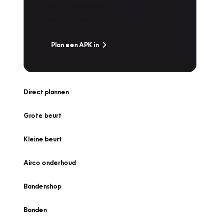
snel naar Vakgarage bij u in de buurt, en ga
zonder zorgen de weg op!
Plan een APK in
Direct plannen
Grote beurt
Kleine beurt
Airco onderhoud
Bandenshop
Banden