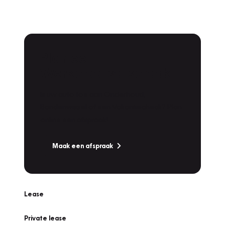
Plan een
Werkplaatsafspraak
Is uw auto toe aan Onderhoud,
Bandenwissel of een Vakantiecheck? Plan
online een afspraak!
Maak een afspraak
Lease
Private lease